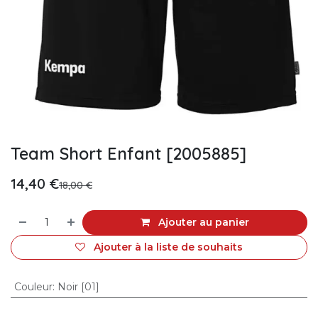
Team Short Enfant [2005885]
14,40
€
18,00
€
Ajouter au panier
Ajouter à la liste de souhaits
Couleur
:
Noir [01]